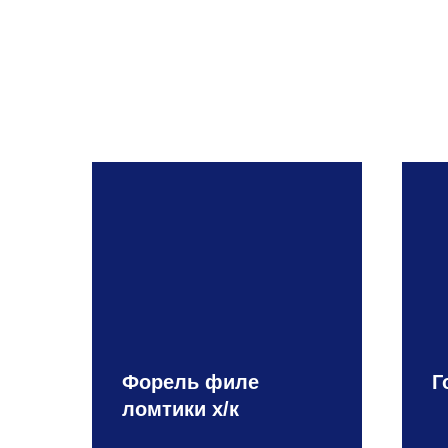
Форель филе
Г
ломтики х/к