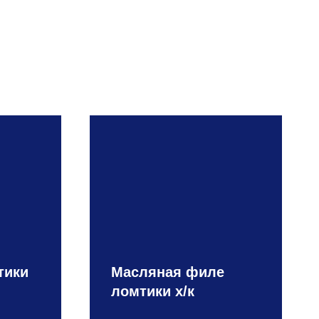
тики
Масляная филе
ломтики х/к