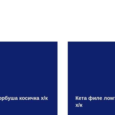
орбуша косичка х/к
Кета филе лом
х/к