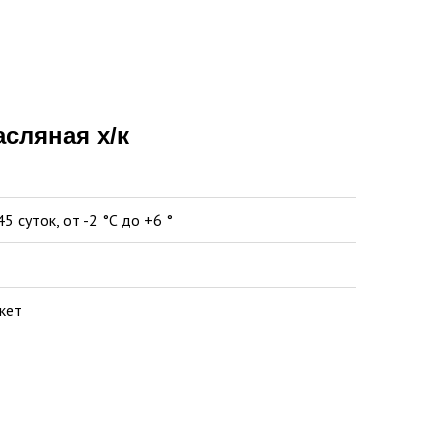
асляная х/к
45 суток, от -2 °C до +6 °
кет