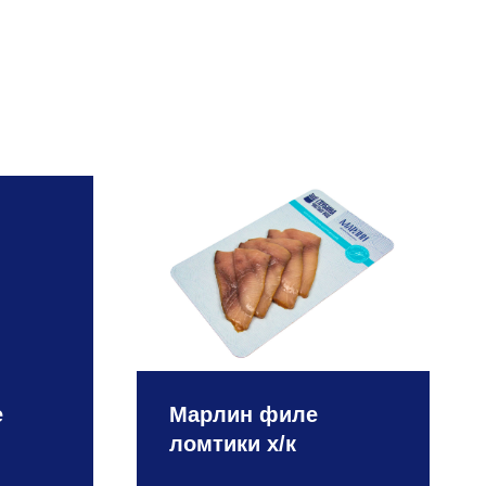
е
Марлин филе
ломтики х/к