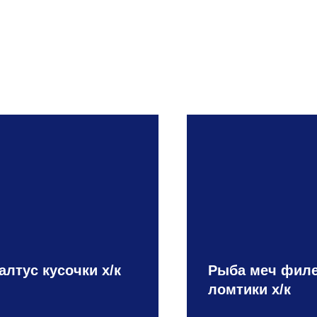
алтус кусочки х/к
Рыба меч фил
ломтики х/к