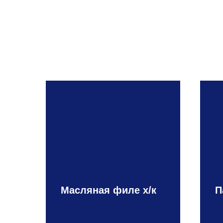
Масляная филе х/к
П