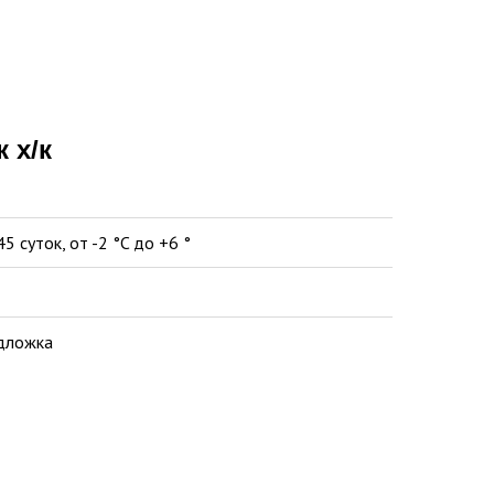
 х/к
45 суток, от -2 °C до +6 °
одложка