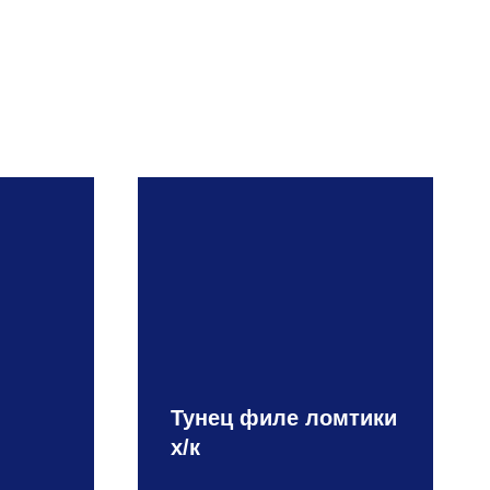
Тунец филе ломтики
х/к