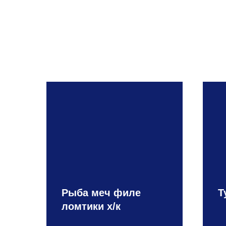
Рыба меч филе
Т
ломтики х/к