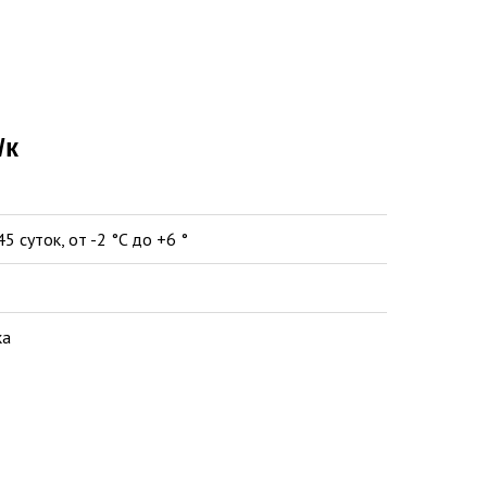
/к
45 суток, от -2 °C до +6 °
ка