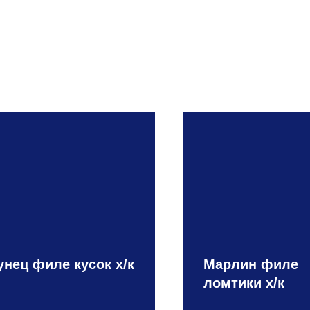
унец филе кусок х/к
Марлин филе
ломтики х/к