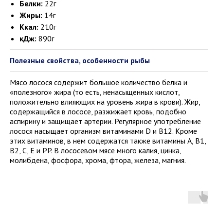
Белки:
22г
Жиры:
14г
Ккал:
210г
кДж:
890г
Полезные свойства, особенности рыбы
Мясо лосося содержит большое количество белка и
«полезного» жира (то есть, ненасыщенных кислот,
положительно влияющих на уровень жира в крови). Жир,
содержащийся в лососе, разжижает кровь, подобно
аспирину и защищает артерии. Регулярное употребление
лосося насыщает организм витаминами D и B12. Кроме
этих витаминов, в нем содержатся также витамины A, B1,
B2, C, E и PP. В лососевом мясе много калия, цинка,
молибдена, фосфора, хрома, фтора, железа, магния.